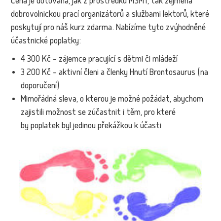
Cena je dotována, jak z prostředků MŠMT, tak zejména
dobrovolnickou prací organizátorů a službami lektorů, které
poskytují pro náš kurz zdarma. Nabízíme tyto zvýhodněné
účastnické poplatky:
4 300 Kč – zájemce pracující s dětmi či mládeží
3 200 Kč – aktivní členi a členky Hnutí Brontosaurus (na
doporučení)
Mimořádná sleva, o kterou je možné požádat, abychom
zajistili možnost se zúčastnit i těm, pro které
by poplatek byl jedinou překážkou k účasti