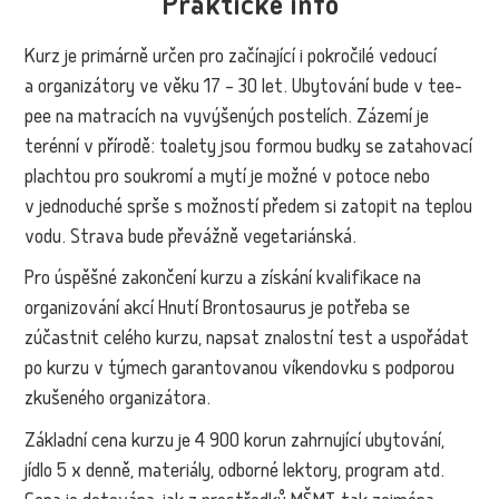
Praktické info
Kurz je primárně určen pro začínající i pokročilé vedoucí
a organizátory ve věku 17 – 30 let. Ubytování bude v tee-
pee na matracích na vyvýšených postelích. Zázemí je
terénní v přírodě: toalety jsou formou budky se zatahovací
plachtou pro soukromí a mytí je možné v potoce nebo
v jednoduché sprše s možností předem si zatopit na teplou
vodu. Strava bude převážně vegetariánská.
Pro úspěšné zakončení kurzu a získání kvalifikace na
organizování akcí Hnutí Brontosaurus je potřeba se
zúčastnit celého kurzu, napsat znalostní test a uspořádat
po kurzu v týmech garantovanou víkendovku s podporou
zkušeného organizátora.
Základní cena kurzu je 4 900 korun zahrnující ubytování,
jídlo 5 x denně, materiály, odborné lektory, program atd.