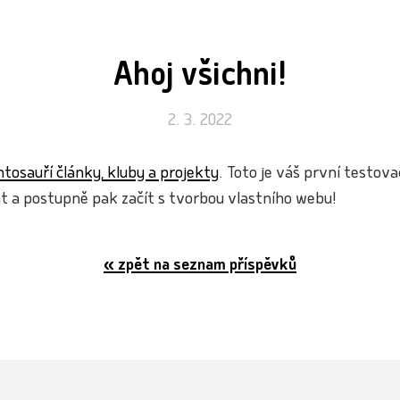
Ahoj všichni!
2. 3. 2022
tosauří články, kluby a projekty
. Toto je váš první testov
t a postupně pak začít s tvorbou vlastního webu!
« zpět na seznam příspěvků